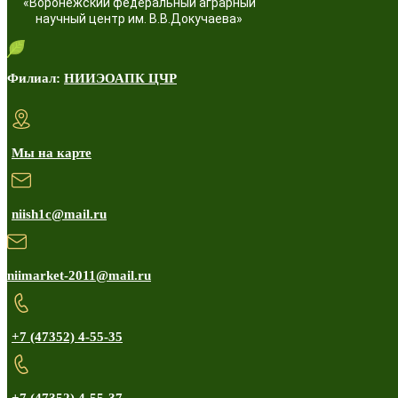
«Воронежский федеральный аграрный
научный центр им. В.В.Докучаева»
Филиал:
НИИЭОАПК ЦЧР
Мы на карте
niish1c@mail.ru
niimarket-2011@mail.ru
+7 (47352) 4-55-35