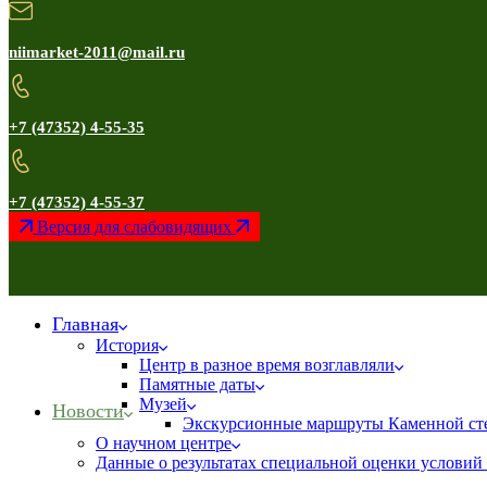
niimarket-2011@mail.ru
+7 (47352) 4-55-35
+7 (47352) 4-55-37
Версия для слабовидящих
Главная
История
Центр в разное время возглавляли
Памятные даты
Музей
Новости
Экскурсионные маршруты Каменной ст
О научном центре
Данные о результатах специальной оценки условий 