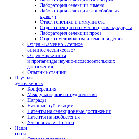
Лаборатория селекции ячменя
Лаборатория селекции зернобобовых
культур
Отдел генетики и иммунитета
Отдел селекции и семеноводства кукурузы
Лаборатория селекции проса
Отдел семеноводства и семеноведения
Отдел «Каменно-Степное
опытное лесничество»
Отдел маркетинга
и пропаганды научно-исследовательских
достижений
Опытные станции
Научная
деятельность
Конференция
Международное сотрудничество
Награды
Научные публикации
Патенты на селекционные достижения
Патенты на изобретения
Ученый совет Центра
Наши
сорта