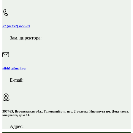
+7 (47352) 4-55-39
Зам. директора:
niish1c@mail.ru
E-mail:
397463, Воронежская обл., Таловский р-н, пос. 2 участка Института им. Докучаева,
квартал 5, дом 81.
Адрес: