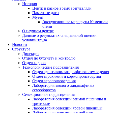
История
Центр в разное время возглавляли
Памятные даты
Музей
Экскурсионные маршруты Каменной
степи
О научном центре
Данные о результатах специальной оценки
условий труда
Новости
Структура
Дирекция
Отдел по бухучёту и контролю
Отдел кадров
Технологические подразделения
Отдел адаптивно-ландшафтного земледелия
Отдел агрохимии и кормопроизводства
Отдел агропочвоведения
Лаборатория эколого-ландшафтных
севооборотов
Селекционные подразделения
Лаборатория селекции озимой пшеницы и
тритикале
Лаборатория селекции яровой пшеницы
Лаборатория селекции озимой ржи