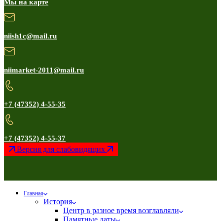
Мы на карте
niish1c@mail.ru
niimarket-2011@mail.ru
+7 (47352) 4-55-35
+7 (47352) 4-55-37
Версия для слабовидящих
Главная
История
Центр в разное время возглавляли
Памятные даты