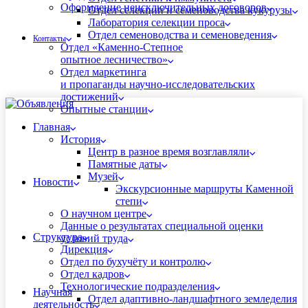
Оформление неисключительных договоров
Отдел селекции и семеноводства кукурузы
Лаборатория селекции проса
Отдел семеноводства и семеноведения
Контакты
Отдел «Каменно-Степное
опытное лесничество»
Отдел маркетинга
и пропаганды научно-исследовательских
достижений
Опытные станции
Главная
История
Центр в разное время возглавляли
Памятные даты
Музей
Новости
Экскурсионные маршруты Каменной
степи
О научном центре
Данные о результатах специальной оценки
Структура
условий труда
Дирекция
Отдел по бухучёту и контролю
Отдел кадров
Технологические подразделения
Научная
Отдел адаптивно-ландшафтного земледелия
деятельность