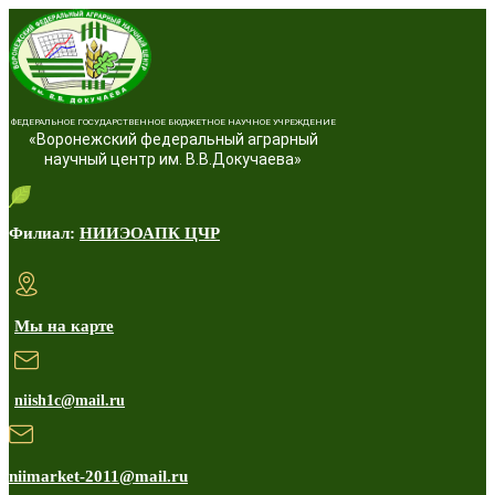
ФЕДЕРАЛЬНОЕ ГОСУДАРСТВЕННОЕ БЮДЖЕТНОЕ НАУЧНОЕ УЧРЕЖДЕНИЕ
«Воронежский федеральный аграрный
научный центр им. В.В.Докучаева»
Филиал:
НИИЭОАПК ЦЧР
Мы на карте
niish1c@mail.ru
niimarket-2011@mail.ru