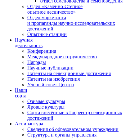
Отдел семеноводства и семеноведения
Отдел «Каменно-Степное
опытное лесничество»
Отдел маркетинга
и пропаганды научно-исследовательских
достижений
Опытные станции
Научная
деятельность
Конференция
Международное сотрудничество
Награды
Научные публикации
Патенты на селекционные достижения
Патенты на изобретения
Ученый совет Центра
Наши
сорта
Озимые культуры
Яровые культуры
Сорта внесённые в Госреестр селекционных
достижений
Аспирантура
Сведения об образовательном учреждении
Структура и органы управления