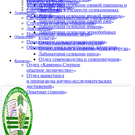
Патенты на изобретения
Яровые культуры
Лаборатория селекции озимой пшеницы и
Ученый совет Центра
Сорта внесённые в Госреестр селекционных
тритикале
Аспирантура
достижений
Лаборатория селекции яровой пшеницы
Сведения об образовательном учреждении
Лаборатория селекции озимой ржи
Структура и органы управления
Лаборатория селекции ячменя
Документы
Лаборатория селекции зернобобовых
Нормативные локальные акты
Объявления
культур
Предложение сельхозпроизводителям
Отдел генетики и иммунитета
Оформление неисключительных договоров
Отдел селекции и семеноводства кукурузы
Лаборатория селекции проса
Отдел семеноводства и семеноведения
Контакты
Отдел «Каменно-Степное
опытное лесничество»
Отдел маркетинга
и пропаганды научно-исследовательских
достижений
Опытные станции