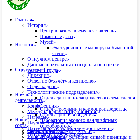
Главная
История
Центр в разное время возглавляли
Памятные даты
Музей
Новости
Экскурсионные маршруты Каменной
степи
О научном центре
Данные о результатах специальной оценки
Структура
условий труда
Дирекция
Отдел по бухучёту и контролю
Отдел кадров
Технологические подразделения
Научная
Отдел адаптивно-ландшафтного земледелия
деятельность
Конференция
Отдел агрохимии и кормопроизводства
Международное сотрудничество
Отдел агропочвоведения
Награды
Наши
Лаборатория эколого-ландшафтных
Научные публикации
сорта
севооборотов
Патенты на селекционные достижения
Озимые культуры
Селекционные подразделения
Патенты на изобретения
Яровые культуры
Лаборатория селекции озимой пшеницы и
Ученый совет Центра