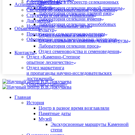
Сорта внесённые в Госреестр селекционных
тритикале
Аспирантура
достижений
Лаборатория селекции яровой пшеницы
Сведения об образовательном учреждении
Лаборатория селекции озимой ржи
Структура и органы управления
Лаборатория селекции ячменя
Документы
Лаборатория селекции зернобобовых
Нормативные локальные акты
Объявления
культур
Предложение сельхозпроизводителям
Отдел генетики и иммунитета
Оформление неисключительных договоров
Отдел селекции и семеноводства кукурузы
Лаборатория селекции проса
Отдел семеноводства и семеноведения
Контакты
Отдел «Каменно-Степное
опытное лесничество»
Отдел маркетинга
и пропаганды научно-исследовательских
достижений
Опытные станции
Главная
История
Центр в разное время возглавляли
Памятные даты
Музей
Экскурсионные маршруты Каменной
степи