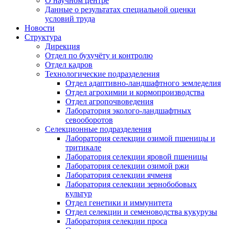
О научном центре
Данные о результатах специальной оценки
условий труда
Новости
Структура
Дирекция
Отдел по бухучёту и контролю
Отдел кадров
Технологические подразделения
Отдел адаптивно-ландшафтного земледелия
Отдел агрохимии и кормопроизводства
Отдел агропочвоведения
Лаборатория эколого-ландшафтных
севооборотов
Селекционные подразделения
Лаборатория селекции озимой пшеницы и
тритикале
Лаборатория селекции яровой пшеницы
Лаборатория селекции озимой ржи
Лаборатория селекции ячменя
Лаборатория селекции зернобобовых
культур
Отдел генетики и иммунитета
Отдел селекции и семеноводства кукурузы
Лаборатория селекции проса