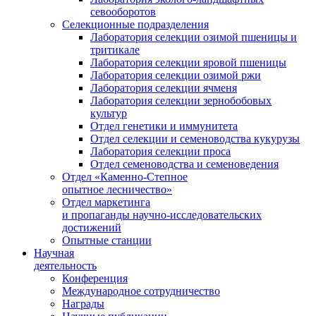
севооборотов
Селекционные подразделения
Лаборатория селекции озимой пшеницы и
тритикале
Лаборатория селекции яровой пшеницы
Лаборатория селекции озимой ржи
Лаборатория селекции ячменя
Лаборатория селекции зернобобовых
культур
Отдел генетики и иммунитета
Отдел селекции и семеноводства кукурузы
Лаборатория селекции проса
Отдел семеноводства и семеноведения
Отдел «Каменно-Степное
опытное лесничество»
Отдел маркетинга
и пропаганды научно-исследовательских
достижений
Опытные станции
Научная
деятельность
Конференция
Международное сотрудничество
Награды