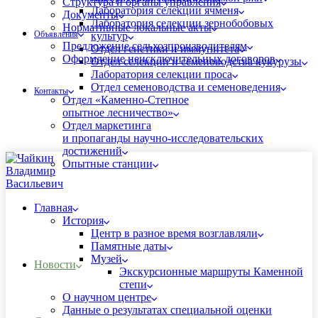
Структура и органы управления
Лаборатория селекции ячменя
Документы
Лаборатория селекции зернобобовых
Нормативные локальные акты
Объявления
культур
Предложение сельхозпроизводителям
Отдел генетики и иммунитета
Оформление неисключительных договоров
Отдел селекции и семеноводства кукурузы
Лаборатория селекции проса
Отдел семеноводства и семеноведения
Контакты
Отдел «Каменно-Степное
опытное лесничество»
Отдел маркетинга
и пропаганды научно-исследовательских
достижений
Опытные станции
Главная
История
Центр в разное время возглавляли
Памятные даты
Музей
Новости
Экскурсионные маршруты Каменной
степи
О научном центре
Данные о результатах специальной оценки