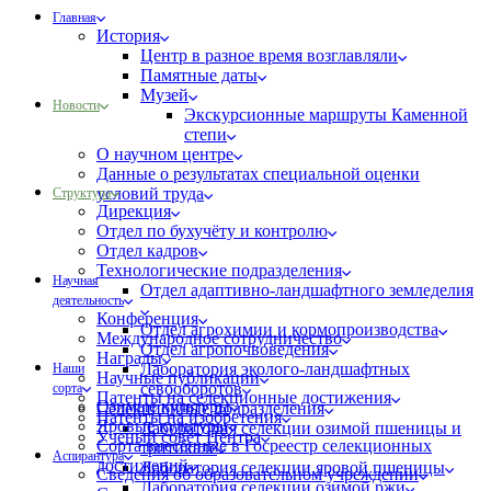
Главная
История
Центр в разное время возглавляли
Памятные даты
Музей
Новости
Экскурсионные маршруты Каменной
степи
О научном центре
Данные о результатах специальной оценки
условий труда
Структура
Дирекция
Отдел по бухучёту и контролю
Отдел кадров
Технологические подразделения
Научная
Отдел адаптивно-ландшафтного земледелия
деятельность
Конференция
Отдел агрохимии и кормопроизводства
Международное сотрудничество
Отдел агропочвоведения
Награды
Лаборатория эколого-ландшафтных
Наши
Научные публикации
севооборотов
сорта
Патенты на селекционные достижения
Озимые культуры
Селекционные подразделения
Патенты на изобретения
Яровые культуры
Лаборатория селекции озимой пшеницы и
Ученый совет Центра
Сорта внесённые в Госреестр селекционных
тритикале
Аспирантура
достижений
Лаборатория селекции яровой пшеницы
Сведения об образовательном учреждении
Лаборатория селекции озимой ржи