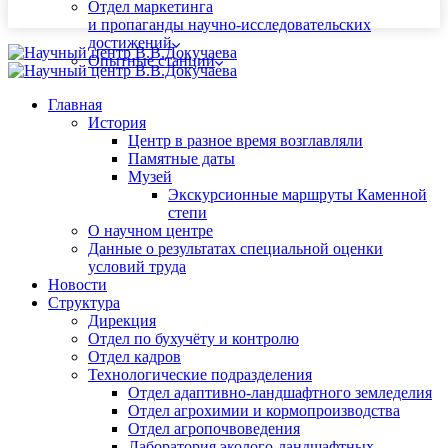
Отдел маркетинга
и пропаганды научно-исследовательских
достижений
Опытные станции
Главная
История
Центр в разное время возглавляли
Памятные даты
Музей
Экскурсионные маршруты Каменной
степи
О научном центре
Данные о результатах специальной оценки
условий труда
Новости
Структура
Дирекция
Отдел по бухучёту и контролю
Отдел кадров
Технологические подразделения
Отдел адаптивно-ландшафтного земледелия
Отдел агрохимии и кормопроизводства
Отдел агропочвоведения
Лаборатория эколого-ландшафтных