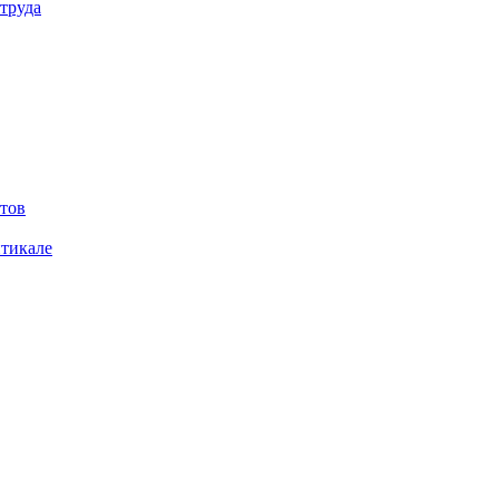
труда
тов
итикале