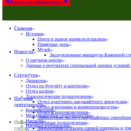
Версия для слабовидящих
Главная
История
Центр в разное время возглавляли
Памятные даты
Музей
Новости
Экскурсионные маршруты Каменной ст
О научном центре
Данные о результатах специальной оценки условий 
Структура
Дирекция
Отдел по бухучёту и контролю
Отдел кадров
Технологические подразделения
Научная
Отдел адаптивно-ландшафтного земледелия
деятельность
Отдел агрохимии и кормопроизводства
Конференция
Отдел агропочвоведения
Международное сотрудничество
Лаборатория эколого-ландшафтных севооборо
Награды
Наши
Селекционные подразделения
Научные публикации
сорта
Лаборатория селекции озимой пшеницы и тр