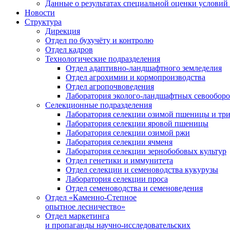
Данные о результатах специальной оценки условий 
Новости
Структура
Дирекция
Отдел по бухучёту и контролю
Отдел кадров
Технологические подразделения
Отдел адаптивно-ландшафтного земледелия
Отдел агрохимии и кормопроизводства
Отдел агропочвоведения
Лаборатория эколого-ландшафтных севооборо
Селекционные подразделения
Лаборатория селекции озимой пшеницы и тр
Лаборатория селекции яровой пшеницы
Лаборатория селекции озимой ржи
Лаборатория селекции ячменя
Лаборатория селекции зернобобовых культур
Отдел генетики и иммунитета
Отдел селекции и семеноводства кукурузы
Лаборатория селекции проса
Отдел семеноводства и семеноведения
Отдел «Каменно-Степное
опытное лесничество»
Отдел маркетинга
и пропаганды научно-исследовательских