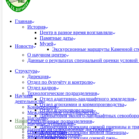
Главная
История
Центр в разное время возглавляли
Памятные даты
Музей
Новости
Экскурсионные маршруты Каменной ст
О научном центре
Данные о результатах специальной оценки условий 
Структура
Дирекция
Отдел по бухучёту и контролю
Отдел кадров
Технологические подразделения
Научная
Отдел адаптивно-ландшафтного земледелия
деятельность
Отдел агрохимии и кормопроизводства
Конференция
Отдел агропочвоведения
Международное сотрудничество
Лаборатория эколого-ландшафтных севооборо
Награды
Наши
Селекционные подразделения
Научные публикации
сорта
Лаборатория селекции озимой пшеницы и тр
Патенты на селекционные достижения
Озимые культуры
Лаборатория селекции яровой пшеницы
Патенты на изобретения
Яровые культуры
Лаборатория селекции озимой ржи