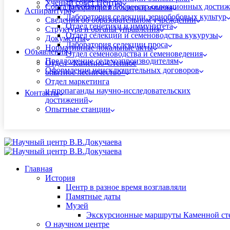
Ученый совет Центра
Сорта внесённые в Госреестр селекционных дости
Лаборатория селекции ячменя
Аспирантура
Лаборатория селекции зернобобовых культур
Сведения об образовательном учреждении
Отдел генетики и иммунитета
Структура и органы управления
Отдел селекции и семеноводства кукурузы
Документы
Лаборатория селекции проса
Нормативные локальные акты
Объявления
Отдел семеноводства и семеноведения
Предложение сельхозпроизводителям
Отдел «Каменно-Степное
Оформление неисключительных договоров
опытное лесничество»
Отдел маркетинга
и пропаганды научно-исследовательских
Контакты
достижений
Опытные станции
Главная
История
Центр в разное время возглавляли
Памятные даты
Музей
Экскурсионные маршруты Каменной ст
О научном центре