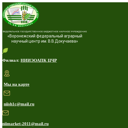
ФЕДЕРАЛЬНОЕ ГОСУДАРСТВЕННОЕ БЮДЖЕТНОЕ НАУЧНОЕ УЧРЕЖДЕНИЕ
«Воронежский федеральный аграрный
научный центр им. В.В.Докучаева»
Филиал:
НИИЭОАПК ЦЧР
Мы на карте
niish1c@mail.ru
niimarket-2011@mail.ru