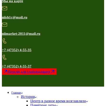
Мы на карте
niish1c@mail.ru
niimarket-2011@mail.ru
+7 (47352) 4-55-35
+7 (47352) 4-55-37
Версия для слабовидящих
Главная
История
Центр в разное время возглавляли
Памятные даты