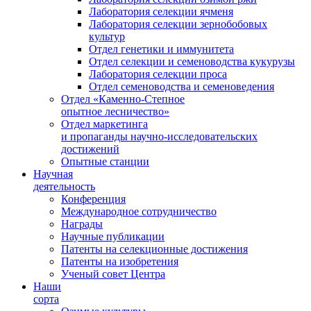
Лаборатория селекции ячменя
Лаборатория селекции зернобобовых
культур
Отдел генетики и иммунитета
Отдел селекции и семеноводства кукурузы
Лаборатория селекции проса
Отдел семеноводства и семеноведения
Отдел «Каменно-Степное
опытное лесничество»
Отдел маркетинга
и пропаганды научно-исследовательских
достижений
Опытные станции
Научная
деятельность
Конференция
Международное сотрудничество
Награды
Научные публикации
Патенты на селекционные достижения
Патенты на изобретения
Ученый совет Центра
Наши
сорта