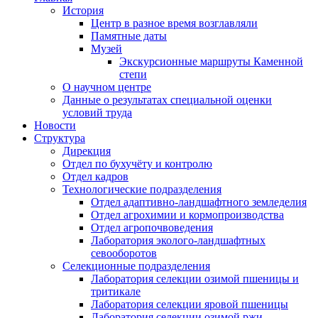
История
Центр в разное время возглавляли
Памятные даты
Музей
Экскурсионные маршруты Каменной
степи
О научном центре
Данные о результатах специальной оценки
условий труда
Новости
Структура
Дирекция
Отдел по бухучёту и контролю
Отдел кадров
Технологические подразделения
Отдел адаптивно-ландшафтного земледелия
Отдел агрохимии и кормопроизводства
Отдел агропочвоведения
Лаборатория эколого-ландшафтных
севооборотов
Селекционные подразделения
Лаборатория селекции озимой пшеницы и
тритикале
Лаборатория селекции яровой пшеницы
Лаборатория селекции озимой ржи