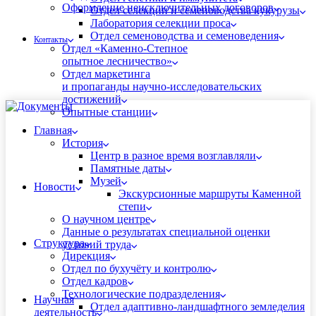
Оформление неисключительных договоров
Отдел селекции и семеноводства кукурузы
Лаборатория селекции проса
Отдел семеноводства и семеноведения
Контакты
Отдел «Каменно-Степное
опытное лесничество»
Отдел маркетинга
и пропаганды научно-исследовательских
достижений
Опытные станции
Главная
История
Центр в разное время возглавляли
Памятные даты
Музей
Новости
Экскурсионные маршруты Каменной
степи
О научном центре
Данные о результатах специальной оценки
Структура
условий труда
Дирекция
Отдел по бухучёту и контролю
Отдел кадров
Технологические подразделения
Научная
Отдел адаптивно-ландшафтного земледелия
деятельность