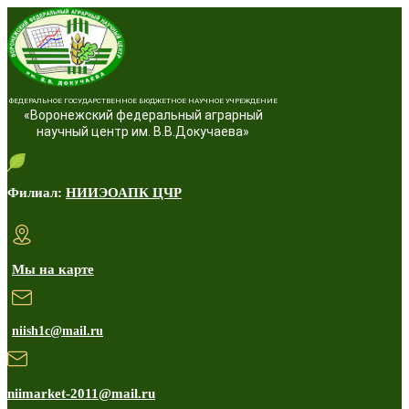
ФЕДЕРАЛЬНОЕ ГОСУДАРСТВЕННОЕ БЮДЖЕТНОЕ НАУЧНОЕ УЧРЕЖДЕНИЕ
«Воронежский федеральный аграрный
научный центр им. В.В.Докучаева»
Филиал:
НИИЭОАПК ЦЧР
Мы на карте
niish1c@mail.ru
niimarket-2011@mail.ru