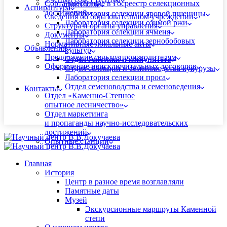
Сорта внесённые в Госреестр селекционных
тритикале
Аспирантура
достижений
Лаборатория селекции яровой пшеницы
Сведения об образовательном учреждении
Лаборатория селекции озимой ржи
Структура и органы управления
Лаборатория селекции ячменя
Документы
Лаборатория селекции зернобобовых
Нормативные локальные акты
Объявления
культур
Предложение сельхозпроизводителям
Отдел генетики и иммунитета
Оформление неисключительных договоров
Отдел селекции и семеноводства кукурузы
Лаборатория селекции проса
Отдел семеноводства и семеноведения
Контакты
Отдел «Каменно-Степное
опытное лесничество»
Отдел маркетинга
и пропаганды научно-исследовательских
достижений
Опытные станции
Главная
История
Центр в разное время возглавляли
Памятные даты
Музей
Экскурсионные маршруты Каменной
степи