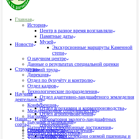
Главная
История
Центр в разное время возглавляли
Памятные даты
Музей
Новости
Экскурсионные маршруты Каменной
степи
О научном центре
Данные о результатах специальной оценки
Структура
условий труда
Дирекция
Отдел по бухучёту и контролю
Отдел кадров
Технологические подразделения
Научная
Отдел адаптивно-ландшафтного земледелия
деятельность
Конференция
Отдел агрохимии и кормопроизводства
Международное сотрудничество
Отдел агропочвоведения
Награды
Наши
Лаборатория эколого-ландшафтных
Научные публикации
сорта
севооборотов
Патенты на селекционные достижения
Озимые культуры
Селекционные подразделения
Патенты на изобретения
Яровые культуры
Лаборатория селекции озимой пшеницы и
Ученый совет Центра