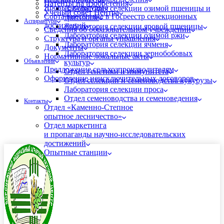
Патенты на изобретения
Яровые культуры
Лаборатория селекции озимой пшеницы и
Ученый совет Центра
Сорта внесённые в Госреестр селекционных
тритикале
Аспирантура
достижений
Лаборатория селекции яровой пшеницы
Сведения об образовательном учреждении
Лаборатория селекции озимой ржи
Структура и органы управления
Лаборатория селекции ячменя
Документы
Лаборатория селекции зернобобовых
Нормативные локальные акты
Объявления
культур
Предложение сельхозпроизводителям
Отдел генетики и иммунитета
Оформление неисключительных договоров
Отдел селекции и семеноводства кукурузы
Лаборатория селекции проса
Отдел семеноводства и семеноведения
Контакты
Отдел «Каменно-Степное
опытное лесничество»
Отдел маркетинга
и пропаганды научно-исследовательских
достижений
Опытные станции