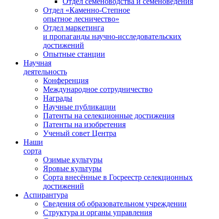
Отдел семеноводства и семеноведения
Отдел «Каменно-Степное
опытное лесничество»
Отдел маркетинга
и пропаганды научно-исследовательских
достижений
Опытные станции
Научная
деятельность
Конференция
Международное сотрудничество
Награды
Научные публикации
Патенты на селекционные достижения
Патенты на изобретения
Ученый совет Центра
Наши
сорта
Озимые культуры
Яровые культуры
Сорта внесённые в Госреестр селекционных
достижений
Аспирантура
Сведения об образовательном учреждении
Структура и органы управления