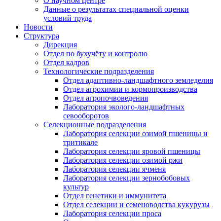
О научном центре
Данные о результатах специальной оценки
условий труда
Новости
Структура
Дирекция
Отдел по бухучёту и контролю
Отдел кадров
Технологические подразделения
Отдел адаптивно-ландшафтного земледелия
Отдел агрохимии и кормопроизводства
Отдел агропочвоведения
Лаборатория эколого-ландшафтных
севооборотов
Селекционные подразделения
Лаборатория селекции озимой пшеницы и
тритикале
Лаборатория селекции яровой пшеницы
Лаборатория селекции озимой ржи
Лаборатория селекции ячменя
Лаборатория селекции зернобобовых
культур
Отдел генетики и иммунитета
Отдел селекции и семеноводства кукурузы
Лаборатория селекции проса