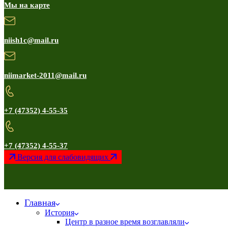
Мы на карте
niish1c@mail.ru
niimarket-2011@mail.ru
+7 (47352) 4-55-35
+7 (47352) 4-55-37
Версия для слабовидящих
Главная
История
Центр в разное время возглавляли