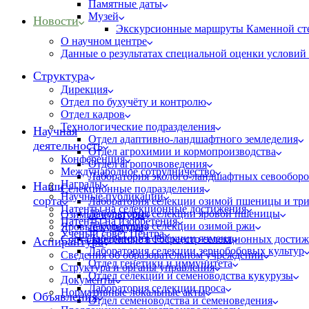
Памятные даты
Музей
Новости
Экскурсионные маршруты Каменной ст
О научном центре
Данные о результатах специальной оценки условий 
Структура
Дирекция
Отдел по бухучёту и контролю
Отдел кадров
Технологические подразделения
Научная
Отдел адаптивно-ландшафтного земледелия
деятельность
Отдел агрохимии и кормопроизводства
Конференция
Отдел агропочвоведения
Международное сотрудничество
Лаборатория эколого-ландшафтных севооборо
Награды
Наши
Селекционные подразделения
Научные публикации
сорта
Лаборатория селекции озимой пшеницы и тр
Патенты на селекционные достижения
Лаборатория селекции яровой пшеницы
Озимые культуры
Патенты на изобретения
Лаборатория селекции озимой ржи
Яровые культуры
Ученый совет Центра
Лаборатория селекции ячменя
Сорта внесённые в Госреестр селекционных дости
Аспирантура
Лаборатория селекции зернобобовых культур
Сведения об образовательном учреждении
Отдел генетики и иммунитета
Структура и органы управления
Отдел селекции и семеноводства кукурузы
Документы
Лаборатория селекции проса
Нормативные локальные акты
Объявления
Отдел семеноводства и семеноведения