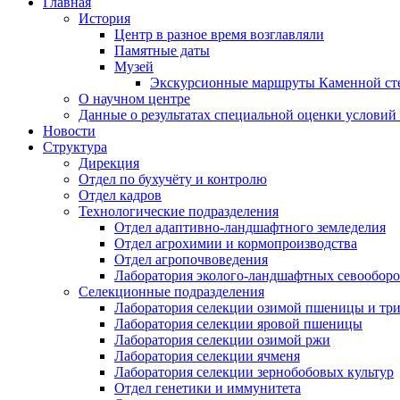
Главная
История
Центр в разное время возглавляли
Памятные даты
Музей
Экскурсионные маршруты Каменной ст
О научном центре
Данные о результатах специальной оценки условий 
Новости
Структура
Дирекция
Отдел по бухучёту и контролю
Отдел кадров
Технологические подразделения
Отдел адаптивно-ландшафтного земледелия
Отдел агрохимии и кормопроизводства
Отдел агропочвоведения
Лаборатория эколого-ландшафтных севооборо
Селекционные подразделения
Лаборатория селекции озимой пшеницы и тр
Лаборатория селекции яровой пшеницы
Лаборатория селекции озимой ржи
Лаборатория селекции ячменя
Лаборатория селекции зернобобовых культур
Отдел генетики и иммунитета