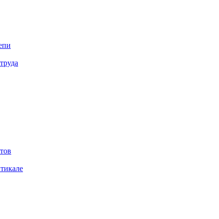
епи
труда
тов
итикале