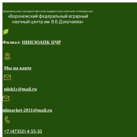
ФЕДЕРАЛЬНОЕ ГОСУДАРСТВЕННОЕ БЮДЖЕТНОЕ НАУЧНОЕ УЧРЕЖДЕНИЕ
«Воронежский федеральный аграрный
научный центр им. В.В.Докучаева»
Филиал:
НИИЭОАПК ЦЧР
Мы на карте
niish1c@mail.ru
niimarket-2011@mail.ru
+7 (47352) 4-55-35