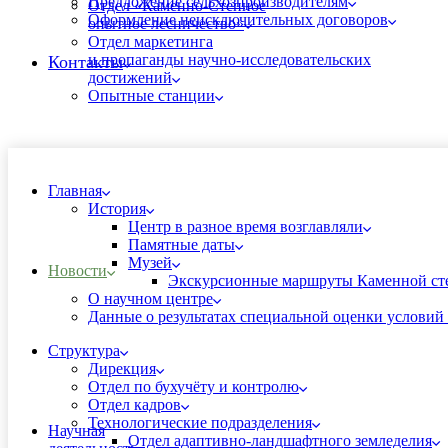
Предложение сельхозпроизводителям
Отдел «Каменно-Степное
Оформление неисключительных договоров
опытное лесничество»
Отдел маркетинга
и пропаганды научно-исследовательских
Контакты
достижений
Опытные станции
Главная
История
Центр в разное время возглавляли
Памятные даты
Музей
Новости
Экскурсионные маршруты Каменной ст
О научном центре
Данные о результатах специальной оценки условий 
Структура
Дирекция
Отдел по бухучёту и контролю
Отдел кадров
Технологические подразделения
Научная
Отдел адаптивно-ландшафтного земледелия