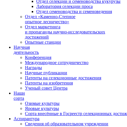
Отдел селекции и семеноводства кукурузы
Лаборатория селекции проса
Отдел семеноводства и семеноведения
Отдел «Каменно-Степное
опытное лесничество»
Отдел маркетинга
и пропаганды научно-исследовательских
достижений
Опытные станции
Научная
деятельность
Конференция
Международное сотрудничество
Награды
Научные публикации
Патенты на селекционные достижения
Патенты на изобретения
Ученый совет Центра
Наши
сорта
Озимые культуры
Яровые культуры
Сорта внесённые в Госреестр селекционных дости
Аспирантура
Сведения об образовательном учреждении