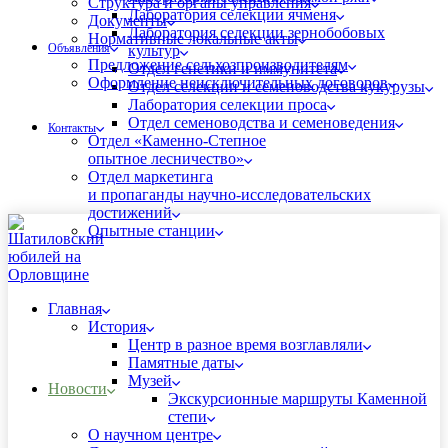
Структура и органы управления
Лаборатория селекции ячменя
Документы
Лаборатория селекции зернобобовых
Нормативные локальные акты
Объявления
культур
Предложение сельхозпроизводителям
Отдел генетики и иммунитета
Оформление неисключительных договоров
Отдел селекции и семеноводства кукурузы
Лаборатория селекции проса
Отдел семеноводства и семеноведения
Контакты
Отдел «Каменно-Степное
опытное лесничество»
Отдел маркетинга
и пропаганды научно-исследовательских
достижений
Опытные станции
Главная
История
Центр в разное время возглавляли
Памятные даты
Музей
Новости
Экскурсионные маршруты Каменной
степи
О научном центре