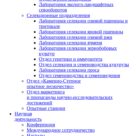
Лаборатория эколого-ландшафтных
севооборотов
Селекционные подразделения
Лаборатория селекции озимой пшеницы и
тритикале
Лаборатория селекции яровой пшеницы
Лаборатория селекции озимой ржи
Лаборатория селекции ячменя
Лаборатория селекции зернобобовых
культур
Отдел генетики и иммунитета
Отдел селекции и семеноводства кукурузы
Лаборатория селекции проса
Отдел семеноводства и семеноведения
Отдел «Каменно-Степное
опытное лесничество»
Отдел маркетинга
и пропаганды научно-исследовательских
достижений
Опытные станции
Научная
деятельность
Конференция
Международное сотрудничество
Награды