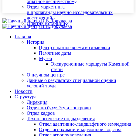
опытное лесничество»
Отдел маркетинга
и пропаганды научно-исследовательских
достижений
Опытные станции
Главная
История
Центр в разное время возглавляли
Памятные даты
Музей
Экскурсионные маршруты Каменной
степи
О научном центре
Данные о результатах специальной оценки
условий труда
Новости
Структура
Дирекция
Отдел по бухучёту и контролю
Отдел кадров
Технологические подразделения
Отдел адаптивно-ландшафтного земледелия
Отдел агрохимии и кормопроизводства
Отдел агропочвоведения