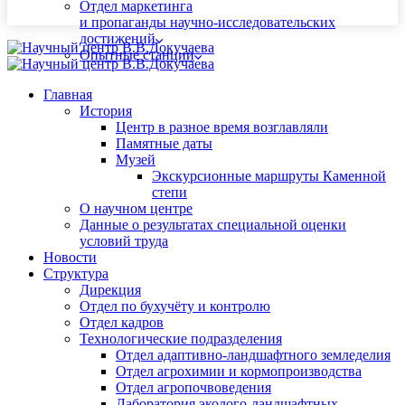
Отдел маркетинга
и пропаганды научно-исследовательских
достижений
Опытные станции
Главная
История
Центр в разное время возглавляли
Памятные даты
Музей
Экскурсионные маршруты Каменной
степи
О научном центре
Данные о результатах специальной оценки
условий труда
Новости
Структура
Дирекция
Отдел по бухучёту и контролю
Отдел кадров
Технологические подразделения
Отдел адаптивно-ландшафтного земледелия
Отдел агрохимии и кормопроизводства
Отдел агропочвоведения
Лаборатория эколого-ландшафтных