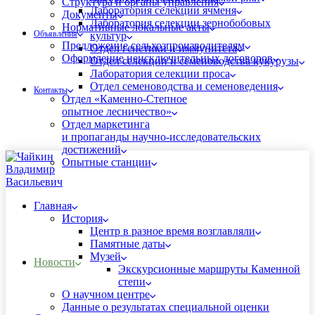
Структура и органы управления
Лаборатория селекции ячменя
Документы
Лаборатория селекции зернобобовых
Нормативные локальные акты
Объявления
культур
Предложение сельхозпроизводителям
Отдел генетики и иммунитета
Оформление неисключительных договоров
Отдел селекции и семеноводства кукурузы
Лаборатория селекции проса
Отдел семеноводства и семеноведения
Контакты
Отдел «Каменно-Степное
опытное лесничество»
Отдел маркетинга
и пропаганды научно-исследовательских
достижений
Опытные станции
Главная
История
Центр в разное время возглавляли
Памятные даты
Музей
Новости
Экскурсионные маршруты Каменной
степи
О научном центре
Данные о результатах специальной оценки