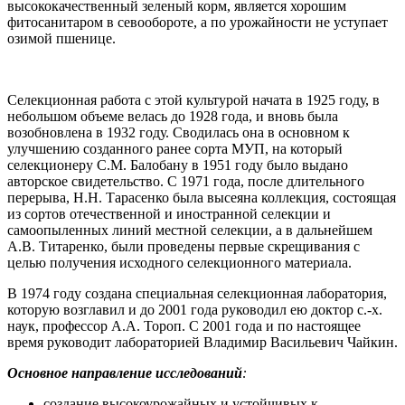
высококачественный зеленый корм, является хорошим
фитосанитаром в севообороте, а по урожайности не уступает
озимой пшенице.
Селекционная работа с этой культурой начата в 1925 году, в
небольшом объеме велась до 1928 года, и вновь была
возобновлена в 1932 году. Сводилась она в основном к
улучшению созданного ранее сорта МУП, на который
селекционеру С.М. Балобану в 1951 году было выдано
авторское свидетельство. С 1971 года, после длительного
перерыва, Н.Н. Тарасенко была высеяна коллекция, состоящая
из сортов отечественной и иностранной селекции и
самоопыленных линий местной селекции, а в дальнейшем
А.В. Титаренко, были проведены первые скрещивания с
целью получения исходного селекционного материала.
В 1974 году создана специальная селекционная лаборатория,
которую возглавил и до 2001 года руководил ею доктор с.-х.
наук, профессор А.А. Тороп. С 2001 года и по настоящее
время руководит лабораторией Владимир Васильевич Чайкин.
Основное направление исследований
:
создание высокоурожайных и устойчивых к