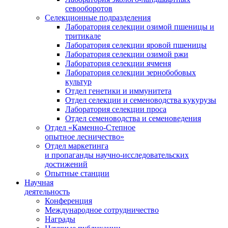
севооборотов
Селекционные подразделения
Лаборатория селекции озимой пшеницы и
тритикале
Лаборатория селекции яровой пшеницы
Лаборатория селекции озимой ржи
Лаборатория селекции ячменя
Лаборатория селекции зернобобовых
культур
Отдел генетики и иммунитета
Отдел селекции и семеноводства кукурузы
Лаборатория селекции проса
Отдел семеноводства и семеноведения
Отдел «Каменно-Степное
опытное лесничество»
Отдел маркетинга
и пропаганды научно-исследовательских
достижений
Опытные станции
Научная
деятельность
Конференция
Международное сотрудничество
Награды