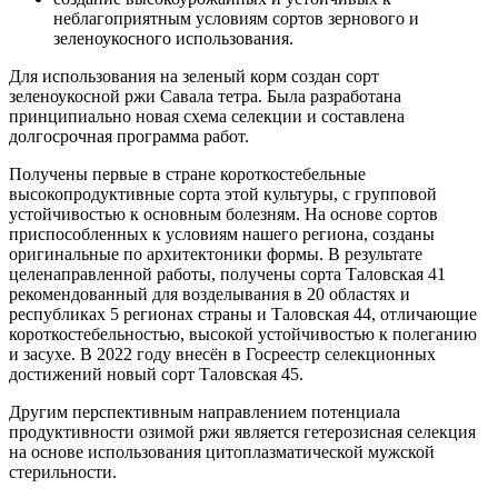
неблагоприятным условиям сортов зернового и
зеленоукосного использования.
Для использования на зеленый корм создан сорт
зеленоукосной ржи Савала тетра. Была разработана
принципиально новая схема селекции и составлена
долгосрочная программа работ.
Получены первые в стране короткостебельные
высокопродуктивные сорта этой культуры, с групповой
устойчивостью к основным болезням. На основе сортов
приспособленных к условиям нашего региона, созданы
оригинальные по архитектоники формы. В результате
целенаправленной работы, получены сорта Таловская 41
рекомендованный для возделывания в 20 областях и
республиках 5 регионах страны и Таловская 44, отличающие
короткостебельностью, высокой устойчивостью к полеганию
и засухе. В 2022 году внесён в Госреестр селекционных
достижений новый сорт Таловская 45.
Другим перспективным направлением потенциала
продуктивности озимой ржи является гетерозисная селекция
на основе использования цитоплазматической мужской
стерильности.