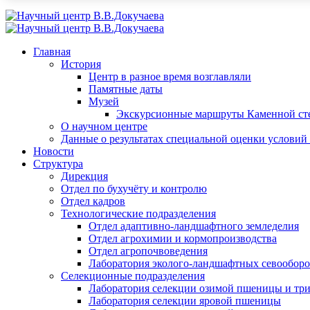
Главная
История
Центр в разное время возглавляли
Памятные даты
Музей
Экскурсионные маршруты Каменной ст
О научном центре
Данные о результатах специальной оценки условий 
Новости
Структура
Дирекция
Отдел по бухучёту и контролю
Отдел кадров
Технологические подразделения
Отдел адаптивно-ландшафтного земледелия
Отдел агрохимии и кормопроизводства
Отдел агропочвоведения
Лаборатория эколого-ландшафтных севооборо
Селекционные подразделения
Лаборатория селекции озимой пшеницы и тр
Лаборатория селекции яровой пшеницы