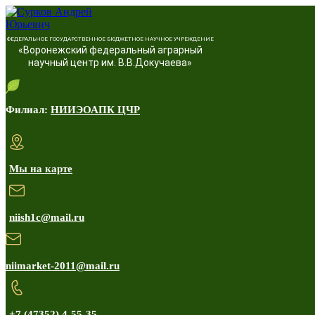
ФЕДЕРАЛЬНОЕ ГОСУДАРСТВЕННОЕ БЮДЖЕТНОЕ НАУЧНОЕ УЧРЕЖДЕНИЕ
«Воронежский федеральный аграрный
научный центр им. В.В.Докучаева»
Филиал:
НИИЭОАПК ЦЧР
Мы на карте
niish1c@mail.ru
niimarket-2011@mail.ru
+7 (47352) 4-55-35