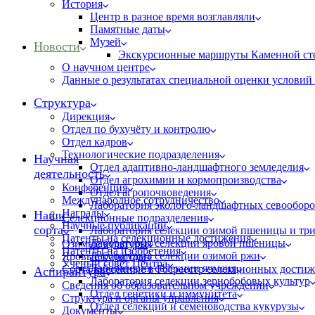
История
Центр в разное время возглавляли
Памятные даты
Музей
Новости
Экскурсионные маршруты Каменной ст
О научном центре
Данные о результатах специальной оценки условий 
Структура
Дирекция
Отдел по бухучёту и контролю
Отдел кадров
Технологические подразделения
Научная
Отдел адаптивно-ландшафтного земледелия
деятельность
Отдел агрохимии и кормопроизводства
Конференция
Отдел агропочвоведения
Международное сотрудничество
Лаборатория эколого-ландшафтных севооборо
Награды
Наши
Селекционные подразделения
Научные публикации
сорта
Лаборатория селекции озимой пшеницы и тр
Патенты на селекционные достижения
Лаборатория селекции яровой пшеницы
Озимые культуры
Патенты на изобретения
Лаборатория селекции озимой ржи
Яровые культуры
Ученый совет Центра
Лаборатория селекции ячменя
Сорта внесённые в Госреестр селекционных дости
Аспирантура
Лаборатория селекции зернобобовых культур
Сведения об образовательном учреждении
Отдел генетики и иммунитета
Структура и органы управления
Отдел селекции и семеноводства кукурузы
Документы