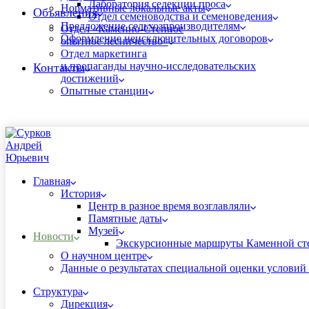
Лаборатория селекции проса
Нормативные локальные акты
Объявления
Отдел семеноводства и семеноведения
Предложение сельхозпроизводителям
Отдел «Каменно-Степное
Оформление неисключительных договоров
опытное лесничество»
Отдел маркетинга
и пропаганды научно-исследовательских
Контакты
достижений
Опытные станции
Главная
История
Центр в разное время возглавляли
Памятные даты
Музей
Новости
Экскурсионные маршруты Каменной ст
О научном центре
Данные о результатах специальной оценки условий 
Структура
Дирекция