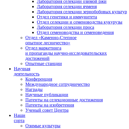
Лаборатория селекции озимой ржи
Лаборатория селекции ячменя
Лаборатория селекции зернобобовых культур
Отдел генетики и иммунитета
Отдел селекции и семеноводства кукурузы
Лаборатория селекции проса
Отдел семеноводства и семеноведения
Отдел «Каменно-Степное
опытное лесничество»
Отдел маркетинга
и пропаганды научно-исследовательских
достижений
Опытные станции
Научная
деятельность
Конференция
Международное сотрудничество
Награды
Научные публикации
Патенты на селекционные достижения
Патенты на изобретения
Ученый совет Центра
Наши
сорта
Озимые культуры