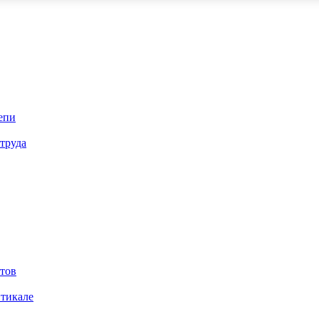
епи
труда
тов
итикале