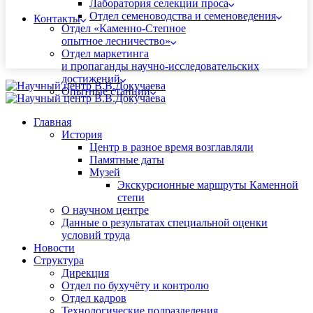
Лаборатория селекции проса
Отдел семеноводства и семеноведения
Контакты
Отдел «Каменно-Степное
опытное лесничество»
Отдел маркетинга
и пропаганды научно-исследовательских
достижений
Опытные станции
Главная
История
Центр в разное время возглавляли
Памятные даты
Музей
Экскурсионные маршруты Каменной
степи
О научном центре
Данные о результатах специальной оценки
условий труда
Новости
Структура
Дирекция
Отдел по бухучёту и контролю
Отдел кадров
Технологические подразделения