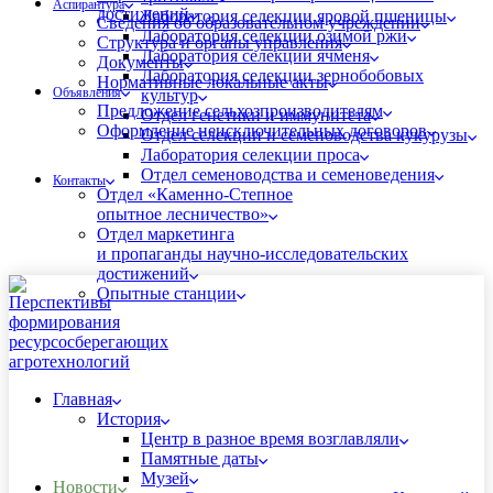
Аспирантура
достижений
Лаборатория селекции яровой пшеницы
Сведения об образовательном учреждении
Лаборатория селекции озимой ржи
Структура и органы управления
Лаборатория селекции ячменя
Документы
Лаборатория селекции зернобобовых
Нормативные локальные акты
Объявления
культур
Предложение сельхозпроизводителям
Отдел генетики и иммунитета
Оформление неисключительных договоров
Отдел селекции и семеноводства кукурузы
Лаборатория селекции проса
Отдел семеноводства и семеноведения
Контакты
Отдел «Каменно-Степное
опытное лесничество»
Отдел маркетинга
и пропаганды научно-исследовательских
достижений
Опытные станции
Главная
История
Центр в разное время возглавляли
Памятные даты
Музей
Новости