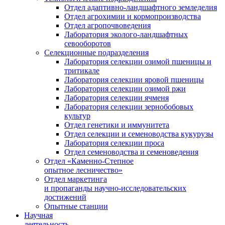
Отдел адаптивно-ландшафтного земледелия
Отдел агрохимии и кормопроизводства
Отдел агропочвоведения
Лаборатория эколого-ландшафтных
севооборотов
Селекционные подразделения
Лаборатория селекции озимой пшеницы и
тритикале
Лаборатория селекции яровой пшеницы
Лаборатория селекции озимой ржи
Лаборатория селекции ячменя
Лаборатория селекции зернобобовых
культур
Отдел генетики и иммунитета
Отдел селекции и семеноводства кукурузы
Лаборатория селекции проса
Отдел семеноводства и семеноведения
Отдел «Каменно-Степное
опытное лесничество»
Отдел маркетинга
и пропаганды научно-исследовательских
достижений
Опытные станции
Научная
деятельность