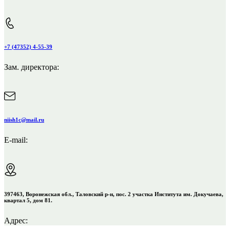
+7 (47352) 4-55-39
Зам. директора:
niish1c@mail.ru
E-mail:
397463, Воронежская обл., Таловский р-н, пос. 2 участка Института им. Докучаева,
квартал 5, дом 81.
Адрес: