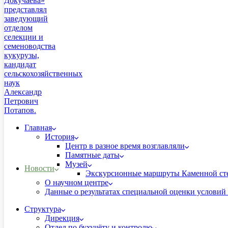
Главная
История
Центр в разное время возглавляли
Памятные даты
Музей
Новости
Экскурсионные маршруты Каменной ст
О научном центре
Данные о результатах специальной оценки условий 
Структура
Дирекция
Отдел по бухучёту и контролю