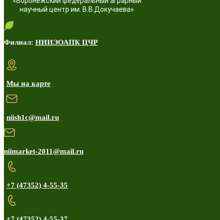
«Воронежский федеральный аграрный
научный центр им. В.В.Докучаева»
Филиал:
НИИЭОАПК ЦЧР
Мы на карте
niish1c@mail.ru
niimarket-2011@mail.ru
+7 (47352) 4-55-35
+7 (47352) 4-55-37