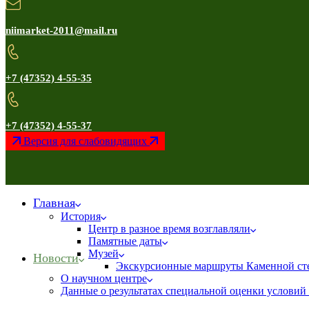
niimarket-2011@mail.ru
+7 (47352) 4-55-35
+7 (47352) 4-55-37
Версия для слабовидящих
Главная
История
Центр в разное время возглавляли
Памятные даты
Музей
Новости
Экскурсионные маршруты Каменной ст
О научном центре
Данные о результатах специальной оценки условий 