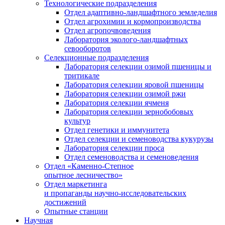
Технологические подразделения
Отдел адаптивно-ландшафтного земледелия
Отдел агрохимии и кормопроизводства
Отдел агропочвоведения
Лаборатория эколого-ландшафтных
севооборотов
Селекционные подразделения
Лаборатория селекции озимой пшеницы и
тритикале
Лаборатория селекции яровой пшеницы
Лаборатория селекции озимой ржи
Лаборатория селекции ячменя
Лаборатория селекции зернобобовых
культур
Отдел генетики и иммунитета
Отдел селекции и семеноводства кукурузы
Лаборатория селекции проса
Отдел семеноводства и семеноведения
Отдел «Каменно-Степное
опытное лесничество»
Отдел маркетинга
и пропаганды научно-исследовательских
достижений
Опытные станции
Научная