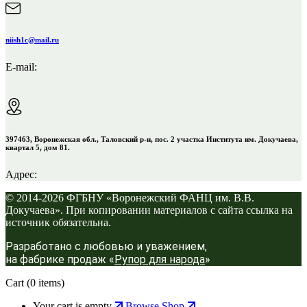
niish1c@mail.ru
E-mail:
397463, Воронежская обл., Таловский р-н, пос. 2 участка Института им. Докучаева,
квартал 5, дом 81.
Адрес:
© 2014-2026 ФГБНУ «Воронежский ФАНЦ им. В.В.
Докучаева». При копировании материалов с сайта ссылка на
источник обязательна.
Разработано с любовью и уважением,
на фабрике продаж «
Рупор для народа
»
Cart
(0 items)
Your cart is empty
Browse Shop