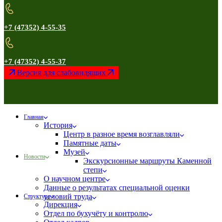
+7 (47352) 4-55-35
+7 (47352) 4-55-37
Версия для слабовидящих
Главная
История
Центр в разное время возглавляли
Памятные даты
Музей
Новости
Экскурсионные маршруты Каменной
степи
О научном центре
Данные о результатах специальной оценки
условий труда
Структура
Дирекция
Отдел по бухучёту и контролю