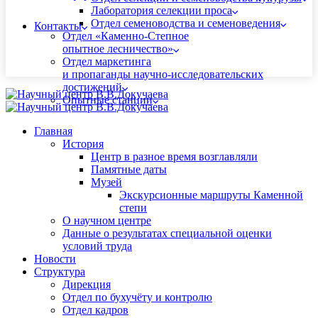
Лаборатория селекции проса
Отдел семеноводства и семеноведения
Контакты
Отдел «Каменно-Степное
опытное лесничество»
Отдел маркетинга
и пропаганды научно-исследовательских
достижений
Опытные станции
Главная
История
Центр в разное время возглавляли
Памятные даты
Музей
Экскурсионные маршруты Каменной
степи
О научном центре
Данные о результатах специальной оценки
условий труда
Новости
Структура
Дирекция
Отдел по бухучёту и контролю
Отдел кадров