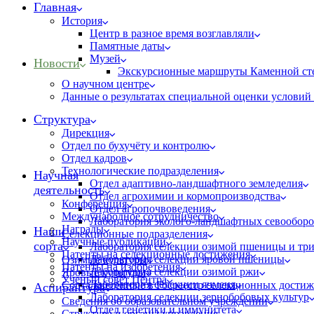
Главная
История
Центр в разное время возглавляли
Памятные даты
Музей
Новости
Экскурсионные маршруты Каменной ст
О научном центре
Данные о результатах специальной оценки условий 
Структура
Дирекция
Отдел по бухучёту и контролю
Отдел кадров
Технологические подразделения
Научная
Отдел адаптивно-ландшафтного земледелия
деятельность
Отдел агрохимии и кормопроизводства
Конференция
Отдел агропочвоведения
Международное сотрудничество
Лаборатория эколого-ландшафтных севооборо
Награды
Наши
Селекционные подразделения
Научные публикации
сорта
Лаборатория селекции озимой пшеницы и тр
Патенты на селекционные достижения
Лаборатория селекции яровой пшеницы
Озимые культуры
Патенты на изобретения
Лаборатория селекции озимой ржи
Яровые культуры
Ученый совет Центра
Лаборатория селекции ячменя
Сорта внесённые в Госреестр селекционных дости
Аспирантура
Лаборатория селекции зернобобовых культур
Сведения об образовательном учреждении
Отдел генетики и иммунитета
Структура и органы управления