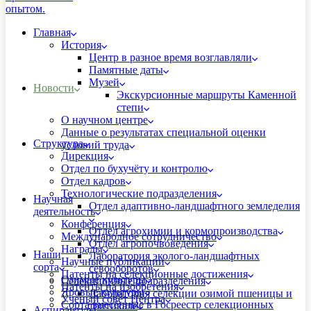
Главная
История
Центр в разное время возглавляли
Памятные даты
Музей
Новости
Экскурсионные маршруты Каменной
степи
О научном центре
Данные о результатах специальной оценки
Структура
условий труда
Дирекция
Отдел по бухучёту и контролю
Отдел кадров
Технологические подразделения
Научная
Отдел адаптивно-ландшафтного земледелия
деятельность
Конференция
Отдел агрохимии и кормопроизводства
Международное сотрудничество
Отдел агропочвоведения
Награды
Наши
Лаборатория эколого-ландшафтных
Научные публикации
сорта
севооборотов
Патенты на селекционные достижения
Озимые культуры
Селекционные подразделения
Патенты на изобретения
Яровые культуры
Лаборатория селекции озимой пшеницы и
Ученый совет Центра
Сорта внесённые в Госреестр селекционных
тритикале
Аспирантура