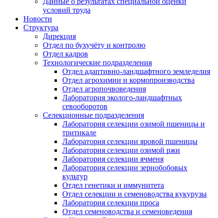
Данные о результатах специальной оценки
условий труда
Новости
Структура
Дирекция
Отдел по бухучёту и контролю
Отдел кадров
Технологические подразделения
Отдел адаптивно-ландшафтного земледелия
Отдел агрохимии и кормопроизводства
Отдел агропочвоведения
Лаборатория эколого-ландшафтных
севооборотов
Селекционные подразделения
Лаборатория селекции озимой пшеницы и
тритикале
Лаборатория селекции яровой пшеницы
Лаборатория селекции озимой ржи
Лаборатория селекции ячменя
Лаборатория селекции зернобобовых
культур
Отдел генетики и иммунитета
Отдел селекции и семеноводства кукурузы
Лаборатория селекции проса
Отдел семеноводства и семеноведения