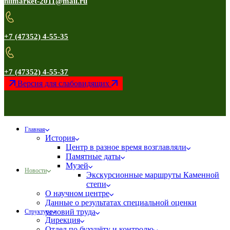
niimarket-2011@mail.ru
+7 (47352) 4-55-35
+7 (47352) 4-55-37
Версия для слабовидящих
Главная
История
Центр в разное время возглавляли
Памятные даты
Музей
Новости
Экскурсионные маршруты Каменной
степи
О научном центре
Данные о результатах специальной оценки
условий труда
Структура
Дирекция
Отдел по бухучёту и контролю