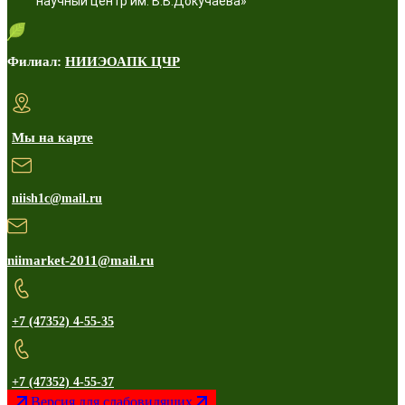
научный центр им. В.В.Докучаева»
Филиал:
НИИЭОАПК ЦЧР
Мы на карте
niish1c@mail.ru
niimarket-2011@mail.ru
+7 (47352) 4-55-35
+7 (47352) 4-55-37
Версия для слабовидящих