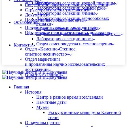
достижений
Лаборатория селекции яровой пшеницы
Сведения об образовательном учреждении
Лаборатория селекции озимой ржи
Структура и органы управления
Лаборатория селекции ячменя
Документы
Лаборатория селекции зернобобовых
Нормативные локальные акты
Объявления
культур
Предложение сельхозпроизводителям
Отдел генетики и иммунитета
Оформление неисключительных договоров
Отдел селекции и семеноводства кукурузы
Лаборатория селекции проса
Отдел семеноводства и семеноведения
Контакты
Отдел «Каменно-Степное
опытное лесничество»
Отдел маркетинга
и пропаганды научно-исследовательских
достижений
Опытные станции
Главная
История
Центр в разное время возглавляли
Памятные даты
Музей
Экскурсионные маршруты Каменной
степи
О научном центре