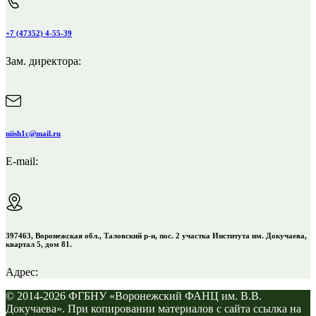
+7 (47352) 4-55-39
Зам. директора:
niish1c@mail.ru
E-mail:
397463, Воронежская обл., Таловский р-н, пос. 2 участка Института им. Докучаева,
квартал 5, дом 81.
Адрес:
© 2014-2026 ФГБНУ «Воронежский ФАНЦ им. В.В.
Докучаева». При копировании материалов с сайта ссылка на